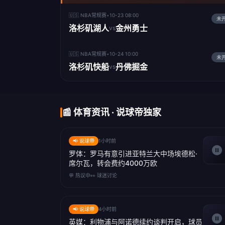
🇺🇸 NBA常规赛
•
10-23 08:00
未
洛杉矶湖人
金州勇士
vs
🇺🇸 NBA常规赛
•
10-24 10:00
未
洛杉矶快船
丹佛掘金
vs
📰 体育资讯 · 说球帝独家
📢 说球帝
1小时前
罗体：罗马有意引进亚特兰大中场埃德松·
席尔瓦，转会费约4000万欧
💬 热议中
👀 球迷讨论
📢 说球帝
4小时前
英媒：利物浦与阿诺德续约谈判开启，球员