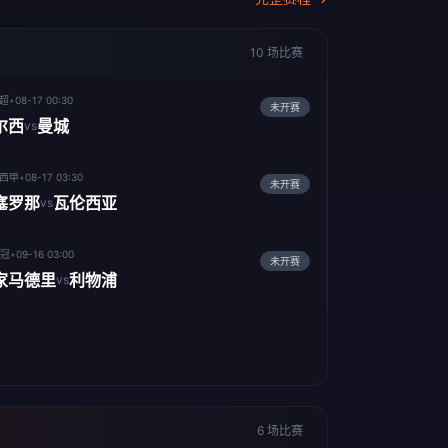
10 场比赛
󠁿 英超
•
08-17 00:30
未开赛
尔西
曼城
vs
 西甲
•
08-17 03:30
未开赛
塞罗那
瓦伦西亚
vs
欧冠
•
09-16 03:00
未开赛
家马德里
利物浦
vs
6 场比赛