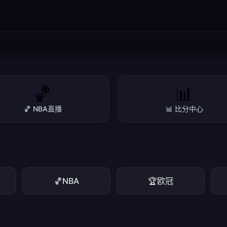
🏀
📊
🏀 NBA直播
📊 比分中心
费看
🏀
NBA
🏆
欧冠